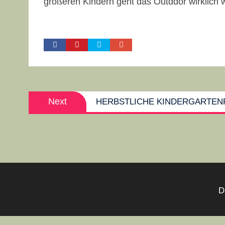
größeren Kindern geht das Outddor wirklich w
Post
Next
Next
HERBSTLICHE KINDERGARTEN
navigation
post:
D