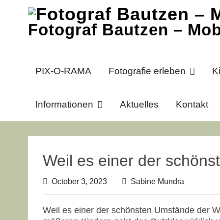
Skip
to
Fotograf Bautzen – Mob
content
PIX-O-RAMA
Fotografie erleben
K
Informationen
Aktuelles
Kontakt
Weil es einer der schöns
October 3, 2023
Sabine Mundra
Weil es einer der schönsten Umstände der Wel